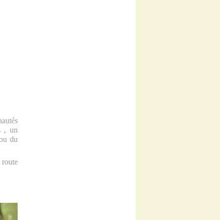
nautés
s , un
 ou du
 route