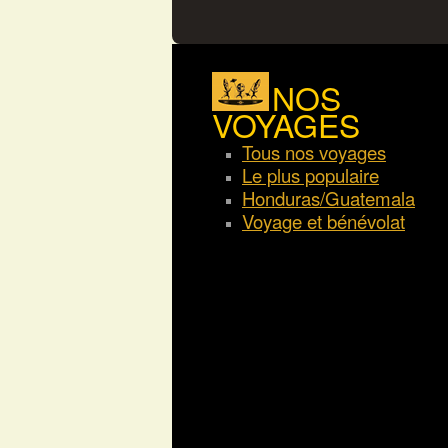
NOS
VOYAGES
Tous nos voyages
Le plus populaire
Honduras/Guatemala
Voyage et bénévolat