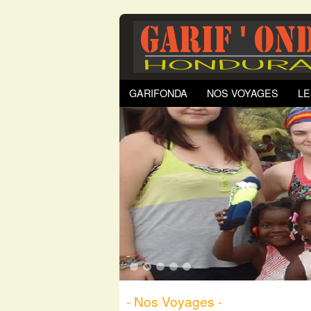
GARIFONDA
NOS VOYAGES
LE
1
2
3
4
5
- Nos Voyages -