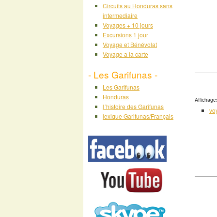
Circuits au Honduras sans
intermediaire
Voyages + 10 jours
Excursions 1 jour
Voyage et Bénévolat
Voyage a la carte
- Les Garifunas -
Les Garifunas
Honduras
Affichage
l´histoire des Garifunas
vo
lexique Garifunas/Français