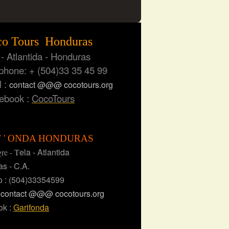
o Tours Honduras
 Atlantida - Honduras
one: + (504)33 35 45 99
 :
contact @@@ cocotours.org
book :
CocoTours
F ' ONDA HONDURAS
ela - Atlantida
gre - T
s - C.A.
o : (504)33354599
:
contact @@@ cocotours.org
ok :
Garifonda