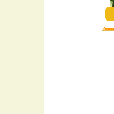
´écoto