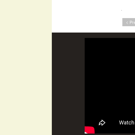
.
< Pr