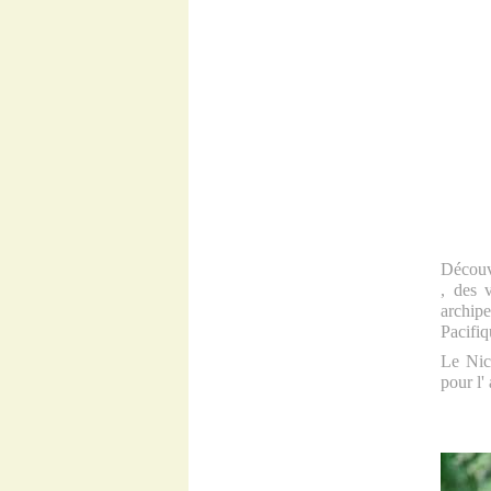
Découv
,
des v
archipe
Pacifiq
Le Nic
pour l'