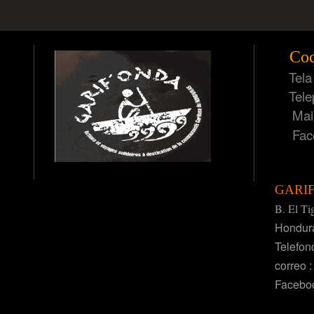
Coc
Tela -
Teleph
Mail
Face
GARI
B. El Ti
Hondura
Telefon
correo 
Facebo