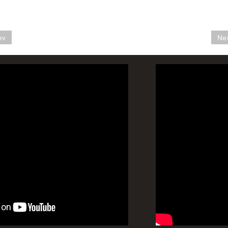
ev
Nex