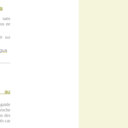
ua
 sans
ous ne
it sur
agua
e au
guide
proche
ns des
és car