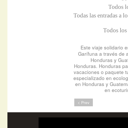
Todos lo
Todas las entradas a l
Todos los 
Este viaje solidario 
Garífuna a través de 
Honduras y Guat
Honduras.
Honduras paq
vacaciones o paquete t
especializado en ecologí
en Honduras y Guatema
en ecotur
< Prev